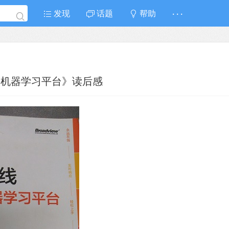
发现
话题
帮助
· · ·
云机器学习平台》读后感