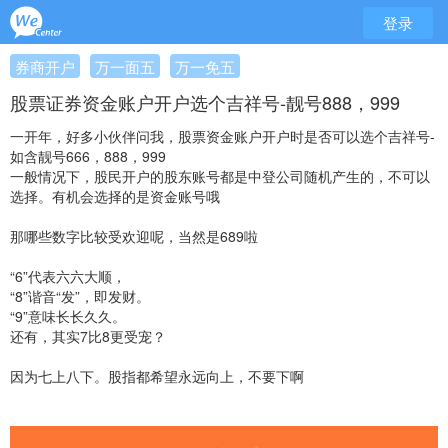
登录
券商开户
万一面五
万一免五
股票证券资金账户开户选个吉祥号-靓号888，999
一开年，好多小伙伴问我，股票资金账户开户时是否可以选个吉祥号-
如含靓号666，888，999
一般情况下，股民开户的股东账号都是中登公司随机产生的，不可以
选择。有机会选择的是资金账号哦
那哪些数字比较受欢迎呢，当然是689啦
“6”代表六六大顺，
“8”谐音“发”，即发财。
“9”意味长长久久。
还有，其实7比8更受宠？
因为七上八下。股指都希望永远向上，不要下啊