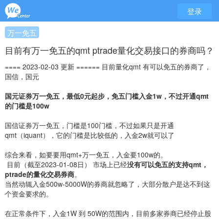
登录
万一免五
目前有万一免五的qmt ptrade量化交易接口的券商吗？
==== 2023-02-03 更新 ======
目前量化qmt 有可以免五的券商了，
国信，国元
国元证券万一免五，最低0元起步，免五门槛入金1w，不过开通qmt
的门槛是100w
国信证券万一免五，门槛是100门槛，不过如果只是开通
qmt（iquant），它的门槛是比较低的，入金2w就可以了
综合来看，如要要用qmt+万一免五，入金要100w的。
目前（截至2023-01-08日） 市场上已经
没有可以免五的支持qmt，
ptrade的量化交易券商
。
当然动辄入金500w-5000W的券商就忽略了，大部分散户是达不到这
个资金要求的。
在正常条件下，入金1W 到 50W的范围内，目前多家券商已经停止股