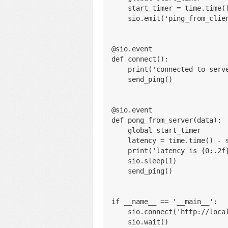
    start_timer = time.time(
    sio.emit('ping_from_clie
@sio.event
def connect():
    print('connected to serv
    send_ping()
@sio.event
def pong_from_server(data):
    global start_timer
    latency = time.time() -
    print('latency is {0:.
    sio.sleep(1)
    send_ping()
if __name__ == '__main__':
    sio.connect('http://loc
    sio.wait()