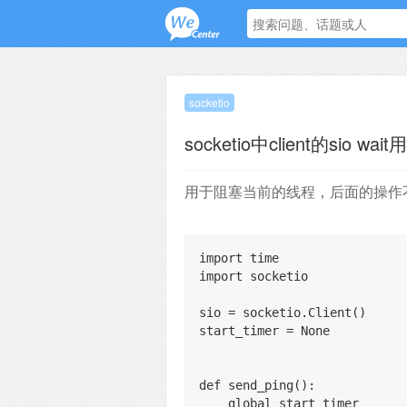
socketio
socketio中client的sio wait
用于阻塞当前的线程，后面的操作
import time
import socketio
sio = socketio.Client()
start_timer = None
def send_ping():
    global start_timer