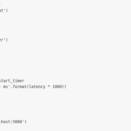
)
nt')
er')
 start_timer
2f} ms'.format(latency * 1000))
alhost:5000')