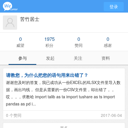
登录
苦竹居士
0
1975
0
0
威望
积分
赞同
感谢
参与
发起
关注
资料
请教您，为什么把您的语句用来出错了？
谢谢您及时的答复，我已成功从一份EXCEL的XLSX文件里导入数
据，画出均线， 但是从需要的一份CSV文件里，却出错了，，
哎，，，求教哈 import talib as ta import tushare as ts import
pandas as pd i...
0 个赞同
2017-06-04
更多