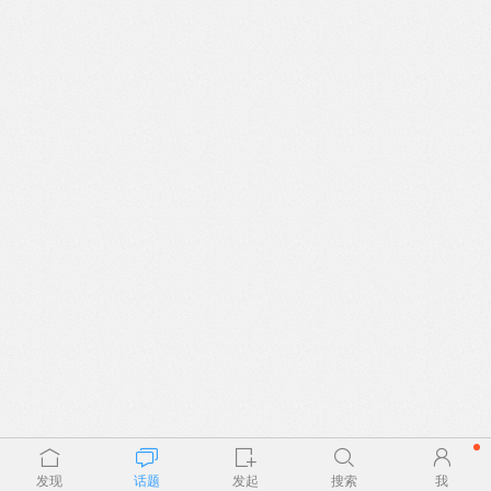
发现
话题
发起
搜索
我