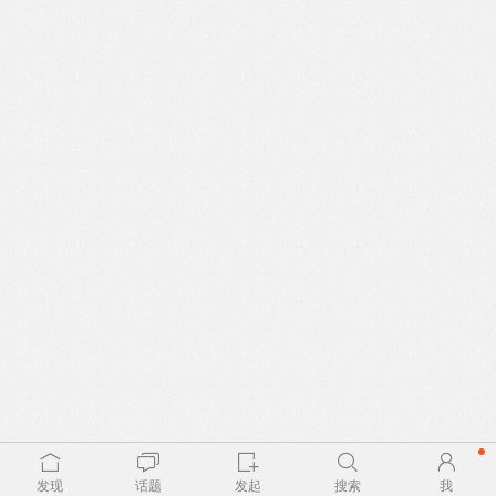
发现
话题
发起
搜索
我