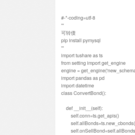
#-*-coding=utf-8
'''
可转债
pip install pymysql
'''
import tushare as ts
from setting import get_engine
engine = get_engine('new_schema
import pandas as pd
import datetime
class ConvertBond():
def __init__(self):
self.conn=ts.get_apis()
self.allBonds=ts.new_cbonds(
self.onSellBond=self.allBonds.d