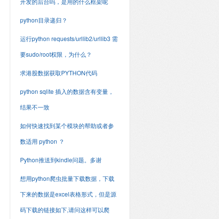
开发的后台吗，是用的什么框架呢
python目录递归？
运行python requests/urllib2/urllib3 需
要sudo/root权限，为什么？
求港股数据获取PYTHON代码
python sqlite 插入的数据含有变量，
结果不一致
如何快速找到某个模块的帮助或者参
数适用 python ？
Python推送到kindle问题。多谢
想用python爬虫批量下载数据，下载
下来的数据是excel表格形式，但是源
码下载的链接如下,请问这样可以爬