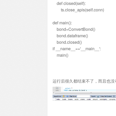
def closed(self):
ts.close_apis(self.conn)
def main():
bond=ConvertBond()
bond.dataframe()
bond.closed()
if __name__=='__main__':
main()
运行后很久都结束不了，而且也没