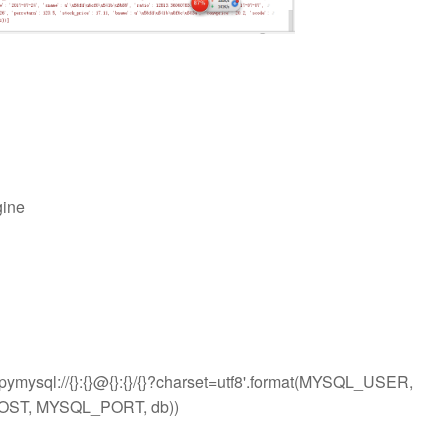
gine
mysql://{}:{}@{}:{}/{}?charset=utf8'.format(MYSQL_USER,
T, MYSQL_PORT, db))