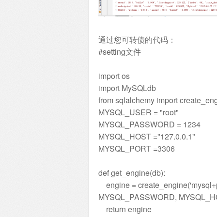
通过您可转债的代码：
#setting文件
import os
import MySQLdb
from sqlalchemy import create_en
MYSQL_USER = "root"
MYSQL_PASSWORD = 1234
MYSQL_HOST ="127.0.0.1"
MYSQL_PORT =3306
def get_engine(db):
engine = create_engine('mysql+py
MYSQL_PASSWORD, MYSQL_HOS
return engine