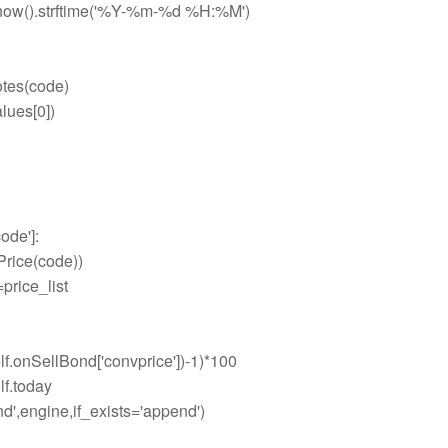
ow().strftime('%Y-%m-%d %H:%M')
tes(code)
lues[0])
ode']:
rice(code))
rice_list
elf.onSellBond['convprice'])-1)*100
f.today
,engine,if_exists='append')