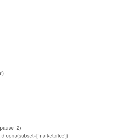
')
pause=2)
ropna(subset=['marketprice'])