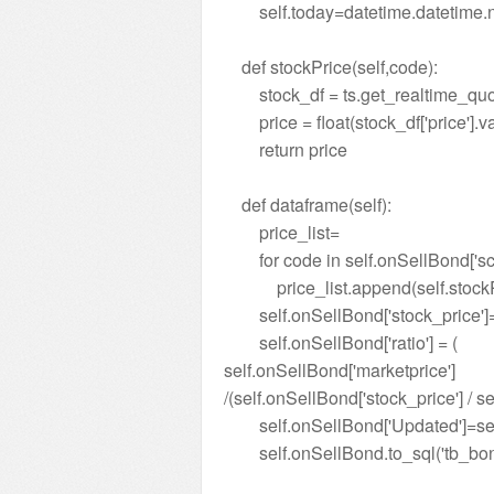
self.today=datetime.datetime.n
def stockPrice(self,code):
stock_df = ts.get_realtime_quo
price = float(stock_df['price'].va
return price
def dataframe(self):
price_list=
for code in self.onSellBond['sc
price_list.append(self.stockP
self.onSellBond['stock_price']=p
self.onSellBond['ratio'] = (
self.onSellBond['marketprice']
/(self.onSellBond['stock_price'] / s
self.onSellBond['Updated']=sel
self.onSellBond.to_sql('tb_bond'