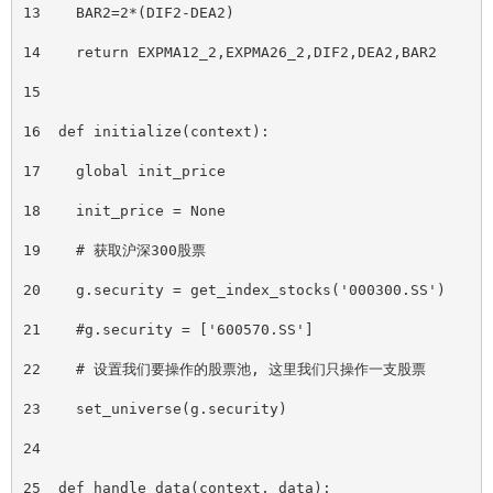
13    BAR2=2*(DIF2-DEA2)
14    return EXPMA12_2,EXPMA26_2,DIF2,DEA2,BAR2
15
16  def initialize(context):
17    global init_price
18    init_price = None
19    # 获取沪深300股票
20    g.security = get_index_stocks('000300.SS')
21    #g.security = 
[
'600570.SS']
22    # 设置我们要操作的股票池, 这里我们只操作一支股票
23    set_universe(g.security)
24
25  def handle_data(context, data):