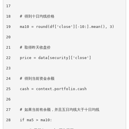
17
18    # 得到十日均线价格
19    ma10 = round(df
[
'close']
[
-10:].mean(), 3)
20
21    # 取得昨天收盘价
22    price = data
[
security]
[
'close']
23
24    # 得到当前资金余额
25    cash = context.portfolio.cash
26
27    # 如果当前有余额，并且五日均线大于十日均线
28    if ma5 > ma10: