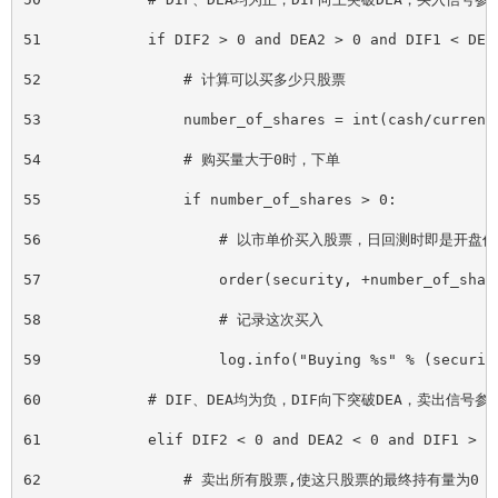
51            if DIF2 > 0 and DEA2 > 0 and DIF1 < DEA
52                # 计算可以买多少只股票
53                number_of_shares = int(cash/current
54                # 购买量大于0时，下单
55                if number_of_shares > 0:
56                    # 以市单价买入股票，日回测时即是开盘价
57                    order(security, +number_of_shar
58                    # 记录这次买入
59                    log.info("Buying %s" % (securit
60            # DIF、DEA均为负，DIF向下突破DEA，卖出信号参
61            elif DIF2 < 0 and DEA2 < 0 and DIF1 > D
62                # 卖出所有股票,使这只股票的最终持有量为0