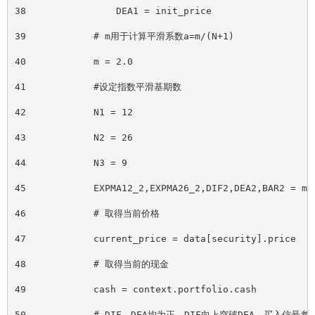
38                DEA1 = init_price
39            # m用于计算平滑系数a=m/(N+1)
40            m = 2.0
41            #设定指数平滑基期数
42            N1 = 12
43            N2 = 26
44            N3 = 9
45            EXPMA12_2,EXPMA26_2,DIF2,DEA2,BAR2 = ma
46            # 取得当前价格
47            current_price = data
[
security].price
48            # 取得当前的现金
49            cash = context.portfolio.cash
50            # DIF、DEA均为正，DIF向上突破DEA，买入信号参