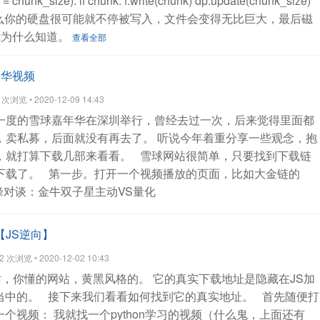
 = chunk_size):
if chunk:
f.write(chunk)
dp.update(chunk_size)
ue，那么你的硬盘很可能就不停被写入，文件会变得无比巨大，最后磁
我为什么知道。
查看全部
年华视频
浏览 • 2020-12-09 14:43
一度的雪球嘉年华在深圳举行，曾经去过一次，后来觉得里面都
，卖私募，后面就没有再去了。
听说今年着重分享一些观念，抱
，就打算下载几部来看看。
雪球网站很简单，只要找到下载链
下载了。
第一步。打开一个视频播放的页面，比如大金链的
| 巅峰对谈：金牛双子星主动VS量化
/5285890810945319765
右键，查看源码，然后在源码里面试着
流媒体字样。
在这里找到一个了：
但是这个视频下载地址有很多
 【JS逆向】
次浏览 • 2020-12-02 10:43
2120.vod2.myqcloud.com\u002F53ad1740vodtranscq12561221
站，你懂的网站，黄黑风格的。
它的真实下载地址是隐藏在JS加
0810945319765\u002Fv.f20.mp4
直接在浏览器是无法直接打开
当中的。
接下来我们看看如何找到它的真实地址。
首先随便打
为一个斜杠 \ 就可以了。
如果嫌麻烦，可以在浏览器里面，按下
一个视频：
我就找一个python学习的视频（什么鬼，上面还有
面里面输入上面的地址，前后加个双引号，然后回车，就可以得到完整