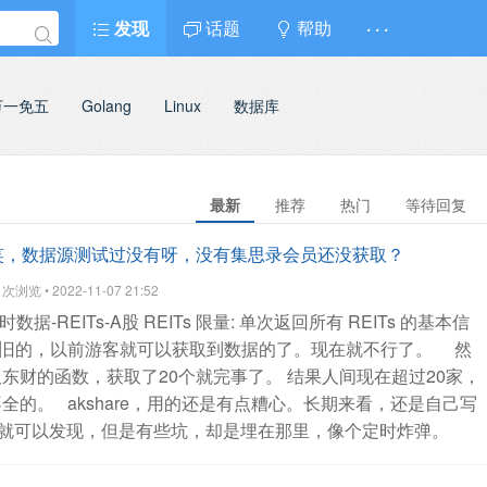
发现
话题
帮助
· · ·
万一免五
Golang
Linux
数据库
最新
推荐
热门
等待回复
数据，搞笑，数据源测试过没有呀，没有集思录会员还没获取？
浏览 • 2022-11-07 21:52
数据-REITs-A股 REITs
限量: 单次返回所有 REITs 的基本信
旧的，以前游客就可以获取到数据的了。现在就不行了。
然
东财的函数，获取了20个就完事了。
结果人间现在超过20家，
不全的。
akshare，用的还是有点糟心。长期来看，还是自己写
就可以发现，但是有些坑，却是埋在那里，像个定时炸弹。