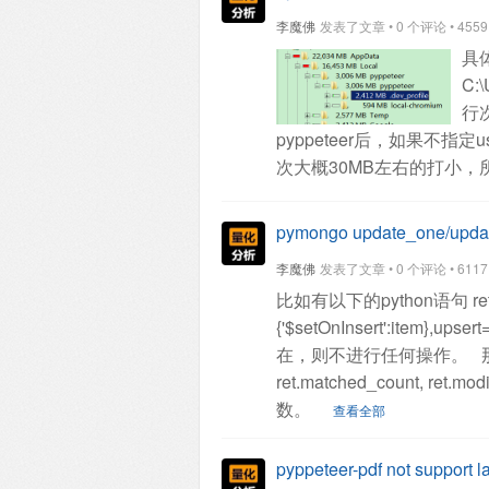
李魔佛
发表了文章 • 0 个评论 • 4559 次
具
C:\
行
pyppeteer后，如果不指定u
次大概30MB左右的打小
接删除，然后启动pyppetee
pyppeteer.launch(
{'headles
pymongo update_one/
1800, 'height': 1000},
# 'ena
李魔佛
发表了文章 • 0 个评论 • 6117 次
automation'],
'ignoreDefault
比如有以下的python语句
re
一个配置文件，并且还可以把c
{'$setOnInsert':item},upsert
下次可以直接登录，不需要
在，则不进行任何操作。
ret.matched_count,
数。
查看全部
pyppeteer-pdf not support la