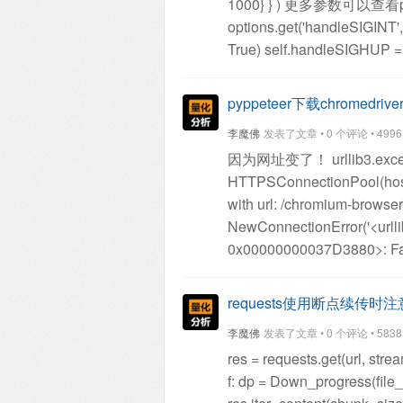
1000}
}
)
更多参数可以查看py
options.get('handleSIGINT',
True)
self.handleSIGHUP = 
options.get('ignoreHTTPSEr
options.get('defaultViewport'
pyppeteer下载chromed
options.get('slowMo', 0)
self
李魔佛
发表了文章 • 0 个评论 • 4996 次
options.get('autoClose', Tru
因为网址变了！
urllib3.exc
HTTPSConnectionPool(host=
with url: /chromium-browse
NewConnectionError('<urll
0x00000000037D3880>: Fail
failed'))
用浏览器看了，发
https://commondatastorage
requests使用断点续传时注
snapshots/Win_x64/575458
李魔佛
发表了文章 • 0 个评论 • 5838 次
上面的链接，然后解压到本
res = requests.get(url, str
f:
dp = Down_progress(file_si