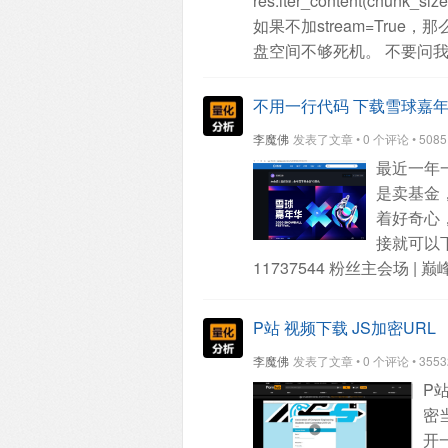
res.iter_content(chunk_size
如果不加stream=Tr
盘空间不够死机。
不要问
不用一行代码 下载雪球嘉
李魔佛
发表了文章 • 0 个评论 • 5085 次
最近一年
是卖基金
着好奇心
接就可以
11737544 粉丝主会场 
https://xueqiu.com/video
查找 mp4，flv，webp等
P站 视频下载 JS加密URL
转义字符：
李魔佛
发表了文章 • 0 个评论 • 35532 
http:\u002F\u002F125612
P
20\u002F17ebe514528589
密
的。
可以直接替换\u002f 
开
F12，在console页