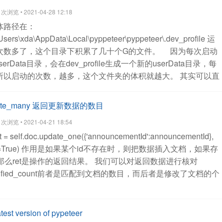
浏览 • 2021-04-28 12:18
体路径在：
Users\xda\AppData\Local\pyppeteer\pyppeteer\.dev_profile
运
次数多了，这个目录下积累了几十个G的文件。
因为每次启动
serData目录，会在dev_profile生成一个新的userData目录，每
，所以启动的次数，越多，这个文件夹的体积就越大。
其实可以直
r是加上一个参数：userDataDir
browser = await
s': False,
'userDataDir': UserDataDir,
'defaultViewport': {'width':
update_many 返回更新数据的数目
ble-automation':False,
# 'ignoreDefaultArgs':['--enable-
浏览 • 2021-04-21 18:54
Args':True,
}userDataDir='D:\Temp'
这样每次pyppeteer都会用同
t = self.doc.update_one({'announcementId':announcementId},
ookies，session文件存在同一个地方，如果登录过的网站，
=True)
作用是如果某个id不存在时，则把数据插入文档，如果存
再次输入账号密码。
查看全部
那么ret是操作的返回结果。
我们可以对返回数据进行核对
 ret.modified_count前者是匹配到文档的数目，而后者是修改了文档的个
test version of pypeteer