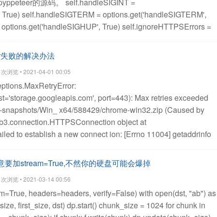
ppeteer的源码。
self.handleSIGINT =
 True)
self.handleSIGTERM = options.get('handleSIGTERM',
options.get('handleSIGHUP', True)
self.ignoreHTTPSErrors =
rors', False)
self.defaultViewport =
, {'width': 800, 'height': 600}) # noqa: E501
self.slowMo =
river失败的解决办法
.timeout = options.get('timeout', 30000)
self.autoClose =
浏览 • 2021-04-01 00:05
e)
查看全部
eptions.MaxRetryError:
'storage.googleapis.com', port=443): Max retries exceeded
r-snapshots/Win_
x64/588429/chrome-win32.zip (Caused by
ib3.connection.HTTPSConnection object at
ed to establish a new connect
ion: [Errno 11004] getaddrinfo
现根本打不开。
然后谷歌了一下它的镜像，实际链接为：
.googleapis.com/chromium-browser-
意要加stream=True,不然你的硬盘可能会爆掉
/chrome-win32.zip
所以，哎，这个库真的有点烂。
直接下载
浏览 • 2021-03-14 00:56
地路径，然后在设置一个环境变量指向这个目录即可。
查看全部
eam=True, headers=headers, verify=False)
with open(dst, "ab") as
ze, first_size, dst)
dp.start()
chunk_size = 1024
for chunk in