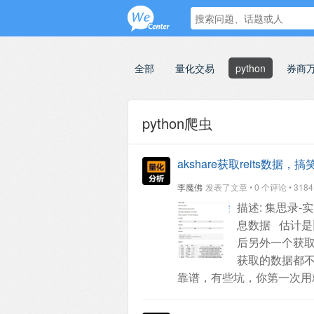
全部
量化交易
python
券商
python爬虫
akshare获取reits
李魔佛
发表了文章 • 0 个评论 • 3184 次
描述: 集思录-实时
息数据
估计是
后另外一个获取
获取的数据都
靠谱，有些坑，你第一次用
akshare的代码：
查看全部