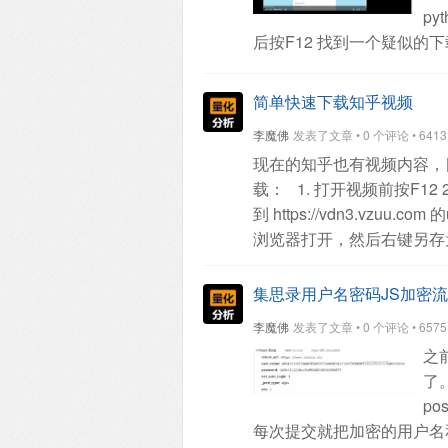
p
的地址了。
原创文章，转
后按F12
找到一个疑似的下
fobiden。
但是看url，应
然后打开页面的源码
在里
简单快速下载知乎视频
不同分辨率格式的字段，我们把这
李魔佛
发表了文章 • 0 个评论 • 6413 次
code 或者其他编辑器打开
现在的知乎也有视频内容，
都没有输出。
因为上面代
载：
1. 打开视频前按F12
console.log(quality_7
到 https://vdn3.vzuu.com 的
播放和下载。
果然，浏览器
浏览器打开，然后右键另存
面，所以可以直接右键，弹
requesets.get(url）
#!/usr/bin/env python
# http
集思录用户名密码JS加密流
from lxml import etree
from c
李魔佛
发表了文章 • 0 个评论 • 6575 次
file='crawler'
logger.add(
"lo
之
{message}",
)
headers = {
"U
了
AppleWebKit/537.36 (KHTML
po
= {}
# 如果代理不稳定，不
每次提交就把加密的用户名
"http": "socks5://127.0.0.1: