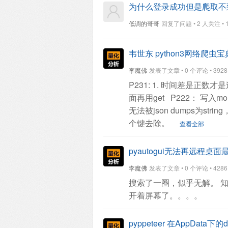
为什么登录成功但是爬取不
低调的哥哥
回复了问题 • 2 人关注 • 1 
韦世东 python3网络爬虫宝
李魔佛
发表了文章 • 0 个评论 • 3928 次
P231:
1. 时间差是正数才
面再用get
P222：
写入mo
无法被json dumps为string
个键去除。
查看全部
pyautogui无法再远程
李魔佛
发表了文章 • 0 个评论 • 4286 次
搜索了一圈，似乎无解。
知
开着屏幕了。。。。
pyppeteer 在AppData下的