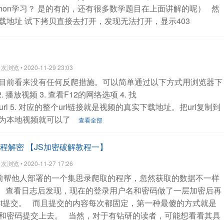
ython学习？ 是的有的，还有很多数学题目在上面讲解的呢）
然
载请注明出处
http://30daydo.com/article/44119
查看全部
载地址
试下拷贝直接去打开，发现无法打开，显示403
该就是最终的下载url的格式，通过最后的随机数控制播放权限。
面找下有没有一些mp4等的字符， 然后发现有个720p，1080p
个JavaScript的代码扣下来，然后保存为p_hub.js
用vs
浏览 • 2020-11-29 23:03
看到了他们生成过程了吗？
然后尝试用nodejs运行一下。
什么
目前看来没有任何反爬措施。可以简单通过以下方式用浏览器下
码并没有任何输出语句，我们在最后加一个
2. 播放视频
3. 查看F12的网络选项
4. 找
20p); 就会有输出的了。
看到了吗？
然后拿这个地址去试试，看能否
url
5. 对应的整个url链接就是视频的真实下载地址。把url复制到
里面出现了一个， 额， python学习的页面，一个单独的视频页
为本地视频就可以了
出一个保存视频的菜单，然后可以直接下载了。
用代码
查看全部
 保存text.content 写入文件，就可以把视频保存到本地了。
源码：
://30daydo.com
import os
import re
import js2py
import requests
程解密 【JS加密破解教程一】
lint.textui import progress
import fire
from loguru import logger
浏览 • 2020-11-27 17:26
gs/%s.log" % file,
format="{time:MM-DD HH:mm:ss} {level}
前帮他人部署的一个集思录爬取的程序，忽然获取的数据不一样
ser-Agent": "Mozilla/5.0 (Macintosh; Intel Mac OS X 10_13_1)
。 查看日志后发现，现在的登录用户名和密码做了一层加密后再
, like Gecko) Chrome/63.0.3239.84 Safari/537.36",
}
proxies
st提交。
而且提交的内容每次都固定，第一种最傻的方式就是
推荐使用
# local proxy service
# proxies example:
# proxies = {
#
和密码提交上去。
当然，对于有钻研的读者，可能想看看其具
1080",
# "https": "socks5://127.0.0.1:1080",
# }
def list_page(url):