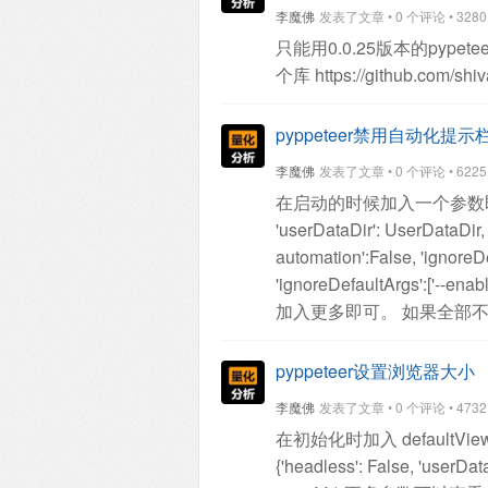
李魔佛
发表了文章 • 0 个评论 • 3280 次
只能用0.0.25版本的pypete
个库
https://github.com/sh
pyppeteer禁用自动化提示栏 -
李魔佛
发表了文章 • 0 个评论 • 6225 次
在启动的时候加入一个参数即可： bro
'userDataDir': UserDataDir,
automation':False,
'ignoreDe
'ignoreDefaultArgs':['--enab
加入更多即可。
如果全部不
pyppeteer设置浏览器大小
李魔佛
发表了文章 • 0 个评论 • 4732 次
在初始化时加入 defaultVi
{'headless': False,
'userData